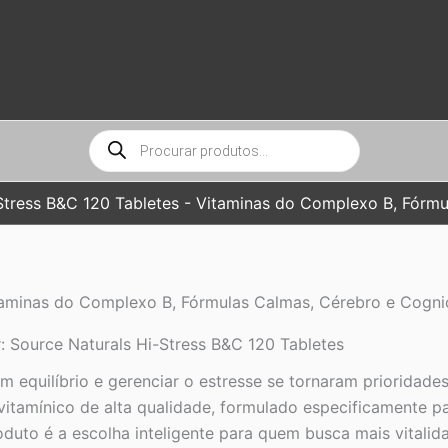
Pesquisar
produtos
Stress B&C 120 Tabletes - Vitaminas do Complexo B, Fórm
itaminas do Complexo B, Fórmulas Calmas, Cérebro e Cogn
: Source Naturals Hi-Stress B&C 120 Tabletes
 equilíbrio e gerenciar o estresse se tornaram prioridade
vitamínico de alta qualidade, formulado especificamente p
duto é a escolha inteligente para quem busca mais vitalida