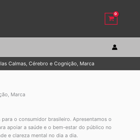
ulas Calmas, Cérebro e Cognição, Marca
ição, Marca
s para o consumidor brasileiro. Apresentamos o
ara apoiar a saúde e o bem-estar do público no
de e clareza mental no dia a dia.