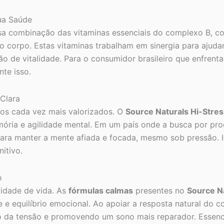
ua Saúde
 combinação das vitaminas essenciais do complexo B, con
o corpo. Estas vitaminas trabalham em sinergia para ajuda
e vitalidade. Para o consumidor brasileiro que enfrenta d
te isso.
Clara
tos cada vez mais valorizados. O
Source Naturals Hi-Stre
ória e agilidade mental. Em um país onde a busca por prod
ra manter a mente afiada e focada, mesmo sob pressão. Ide
itivo.
o
lidade de vida. As
fórmulas calmas
presentes no
Source N
e equilíbrio emocional. Ao apoiar a resposta natural do c
 da tensão e promovendo um sono mais reparador. Essencia