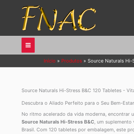
Ir
para
o
conteúdo
Início
Produtos
Source Naturals Hi-
Source Naturals Hi-Stress B&C 120 Tabletes - V
Descubra o Aliado Perfeito para o Seu Bem-Estar
No ritmo acelerado da vida moderna, encontrar um
Source Naturals Hi-Stress B&C
, um suplemento 
Brasil. Com 120 tabletes por embalagem, este pro