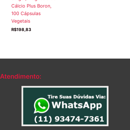
Cálcio Plus Boron,
100 Cápsulas
Vegetais
R$
198,83
Atendimento: