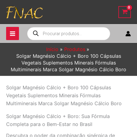
Ir
para
o
conteúdo
Pesquisar
produtos
Início
Produtos
Solgar Magnésio Cálcio + Boro 100 Cápsulas
Vegetais Suplementos Minerais Fórmulas
Multiminerais Marca Solgar Magnésio Cálcio Boro
Solgar Magnésio Cálcio + Boro 100 Cápsulas
Vegetais Suplementos Minerais Fórmulas
Multiminerais Marca Solgar Magnésio Cálcio Boro
Solgar Magnésio Cálcio + Boro: Sua Fórmula
Completa para o Bem-Estar no Brasil
Descubra o poder da combinação sinérgica de