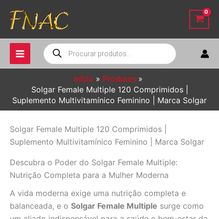
Ir
para
o
conteúdo
Pesquisar
produtos
Início
Produtos
Solgar Female Multiple 120 Comprimidos |
Suplemento Multivitamínico Feminino | Marca Solgar
Solgar Female Multiple 120 Comprimidos |
Suplemento Multivitamínico Feminino | Marca Solgar
Descubra o Poder do Solgar Female Multiple:
Nutrição Completa para a Mulher Moderna
A vida moderna exige uma nutrição completa e
balanceada, e o
Solgar Female Multiple
surge como
um aliado indispensável para a saúde e bem-estar da