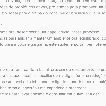
 uma revolução em suplementação focada no bem-estar do 
lhões de probióticos ativos, projetados para promover um e
sto. Ideal para a rotina do consumidor brasileiro que busc
c?
ioma oral desempenha um papel crucial nesse processo. O
das para ajudar a manter um ambiente oral equilibrado, 
o para a boca e garganta, este suplemento também oferece
 o equilíbrio da flora bucal, prevenindo desconfortos e p
ara a saúde intestinal, auxiliando na digestão e na reduç
a saudável está intimamente ligado a um sistema imunoló
has torna a ingestão uma experiência prazerosa.
rfeitas para levar consigo e consumir em qualquer lugar.