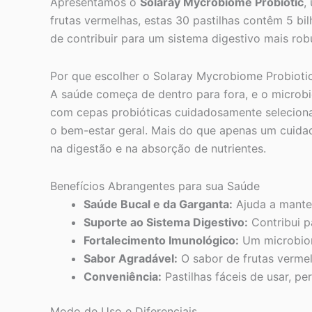
Apresentamos o
Solaray Mycrobiome Probiotic
,
frutas vermelhas, estas 30 pastilhas contêm 5 bi
de contribuir para um sistema digestivo mais robu
Por que escolher o Solaray Mycrobiome Probioti
A saúde começa de dentro para fora, e o microb
com cepas probióticas cuidadosamente seleciona
o bem-estar geral. Mais do que apenas um cuidad
na digestão e na absorção de nutrientes.
Benefícios Abrangentes para sua Saúde
Saúde Bucal e da Garganta:
Ajuda a manter
Suporte ao Sistema Digestivo:
Contribui p
Fortalecimento Imunológico:
Um microbiom
Sabor Agradável:
O sabor de frutas vermel
Conveniência:
Pastilhas fáceis de usar, pe
Modo de Uso e Diferenciais