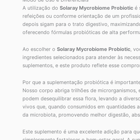
A utilização do
Solaray Mycrobiome Probiotic
é 
refeições ou conforme orientação de um profissi
depois sigam para o trato digestivo, maximizand
oferecendo fórmulas probióticas de alta perform
Ao escolher o
Solaray Mycrobiome Probiotic
, v
ingredientes selecionados para atender às necess
suplementos, e este produto reflete esse compr
Por que a suplementação probiótica é important
Nosso corpo abriga trilhões de microrganismos, e
podem desequilibrar essa flora, levando a diver
vivos que, quando consumidos em quantidades ade
da microbiota, promovendo melhor digestão, abso
Este suplemento é uma excelente adição para qu
simplesmente fortalecer o bem-estar geral. A sup