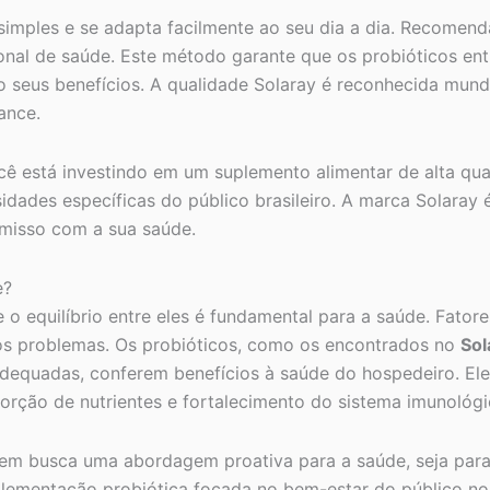
simples e se adapta facilmente ao seu dia a dia. Recomend
onal de saúde. Este método garante que os probióticos en
o seus benefícios. A qualidade Solaray é reconhecida mund
ance.
ocê está investindo em um suplemento alimentar de alta qu
idades específicas do público brasileiro. A marca Solaray
omisso com a sua saúde.
e?
 o equilíbrio entre eles é fundamental para a saúde. Fato
sos problemas. Os probióticos, como os encontrados no
Sol
quadas, conferem benefícios à saúde do hospedeiro. Eles 
rção de nutrientes e fortalecimento do sistema imunológi
em busca uma abordagem proativa para a saúde, seja para 
lementação probiótica focada no bem-estar do público no B