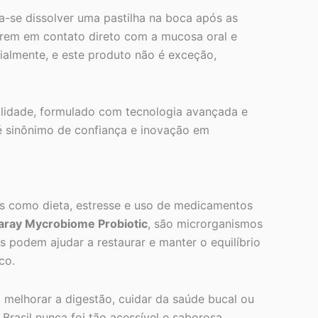
a-se dissolver uma pastilha na boca após as
trem em contato direto com a mucosa oral e
ialmente, e este produto não é exceção,
alidade, formulado com tecnologia avançada e
 é sinônimo de confiança e inovação em
res como dieta, estresse e uso de medicamentos
aray Mycrobiome Probiotic
, são microrganismos
podem ajudar a restaurar e manter o equilíbrio
co.
melhorar a digestão, cuidar da saúde bucal ou
rasil nunca foi tão acessível e saborosa.