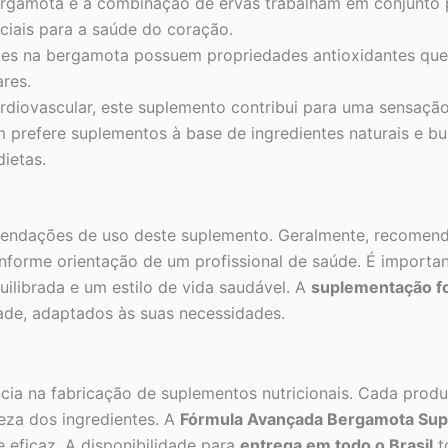
rgamota e a combinação de ervas trabalham em conjunto pa
enciais para a saúde do coração.
tes na bergamota possuem propriedades antioxidantes que
res.
iovascular, este suplemento contribui para uma sensação 
 prefere suplementos à base de ingredientes naturais e bus
ietas.
mendações de uso deste suplemento. Geralmente, recomenda
onforme orientação de um profissional de saúde. É import
ilibrada e um estilo de vida saudável. A
suplementação fo
ade, adaptados às suas necessidades.
a na fabricação de suplementos nutricionais. Cada produt
eza dos ingredientes. A
Fórmula Avançada Bergamota Supo
eficaz. A disponibilidade para
entrega em todo o Brasil
t