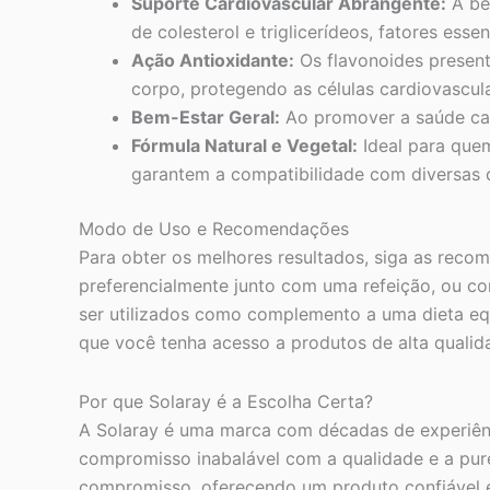
Suporte Cardiovascular Abrangente:
A be
de colesterol e triglicerídeos, fatores ess
Ação Antioxidante:
Os flavonoides presen
corpo, protegendo as células cardiovascula
Bem-Estar Geral:
Ao promover a saúde card
Fórmula Natural e Vegetal:
Ideal para quem
garantem a compatibilidade com diversas d
Modo de Uso e Recomendações
Para obter os melhores resultados, siga as reco
preferencialmente junto com uma refeição, ou c
ser utilizados como complemento a uma dieta equ
que você tenha acesso a produtos de alta qualid
Por que Solaray é a Escolha Certa?
A Solaray é uma marca com décadas de experiênci
compromisso inabalável com a qualidade e a pur
compromisso, oferecendo um produto confiável e 