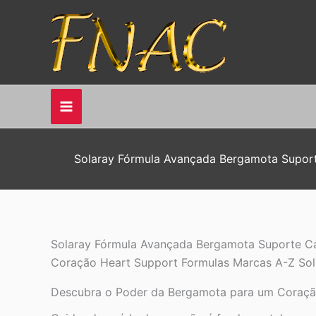
Ir
para
o
conteúdo
Solaray Fórmula Avançada Bergamota Suport
Solaray Fórmula Avançada Bergamota Suporte Ca
Coração Heart Support Formulas Marcas A-Z Sol
Descubra o Poder da Bergamota para um Coraçã