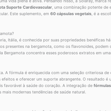
uma vida plena e ativa. Pensando nisso, a Solaray, marca
ta Suporte Cardiovascular
, uma combinação potente de e
cular. Este suplemento, em
60 cápsulas vegetais
, é a esc
gamota?
bria, Itália, é conhecida por suas propriedades benéficas h
tivos presentes na bergamota, como os flavonoides, pode
la Bergamota concentra esses poderosos extratos em uma d
a. A fórmula é enriquecida com uma seleção criteriosa de
 efeitos e oferecer um suporte abrangente. O resultado é
s favorável à saúde do coração. A integração de
fórmulas
s mais modernas tendências de saúde natural.