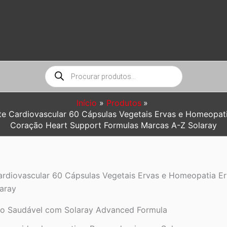
Pesquisar
produtos
Início
Produtos
e Cardiovascular 60 Cápsulas Vegetais Ervas e Homeopati
Coração Heart Support Formulas Marcas A-Z Solaray
rdiovascular 60 Cápsulas Vegetais Ervas e Homeopatia Er
aray
o Saudável com Solaray Advanced Formula