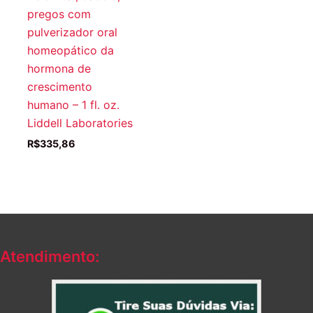
pregos com
pulverizador oral
homeopático da
hormona de
crescimento
humano – 1 fl. oz.
Liddell Laboratories
R$
335,86
Atendimento: