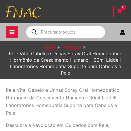
Ir
para
o
conteúdo
Pesquisar
produtos
Início
Produtos
Pele Vital Cabelo e Unhas Spray Oral Homeopático
Hormônio de Crescimento Humano - 30ml Liddell
Laboratories Homeopatia Suporte para Cabelos e
Pele
Pele Vital Cabelo e Unhas Spray Oral Homeopático
Hormônio de Crescimento Humano - 30ml Liddell
Laboratories Homeopatia Suporte para Cabelos e
Pele
Descubra a Revolução em Cuidados com Pele,