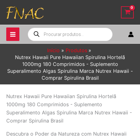
Ir
para
o
conteúdo
Pesquisar
produtos
Início
Produtos
Nutrex Hawaii Pure Hawaiian Spirulina Hortelã
1000mg 180 Comprimidos - Suplemento
Superalimento Algas Spirulina Marca Nutrex Hawaii -
Comprar Spirulina Brasil
Nutrex Hawaii Pure Hawaiian Spirulina Hortelã
1000mg 180 Comprimidos - Suplemento
Superalimento Algas Spirulina Marca Nutrex Hawaii -
Comprar Spirulina Brasil
Descubra o Poder da Natureza com Nutrex Hawaii