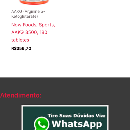
AAKG (Arginine a-
Ketoglutarate)
Now Foods, Sports,
AAKG 3500, 180
tabletes
R$
359,70
Atendimento: