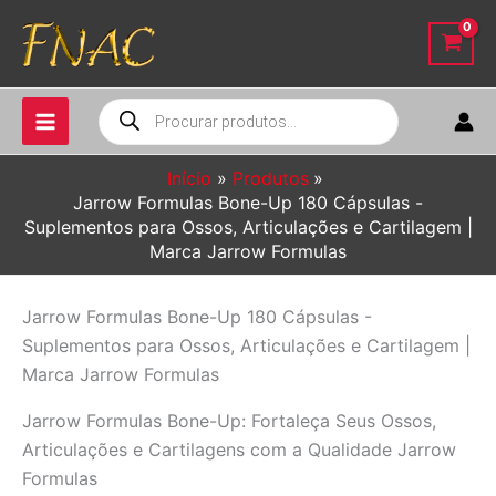
Ir
para
o
conteúdo
Pesquisar
produtos
Início
Produtos
Jarrow Formulas Bone-Up 180 Cápsulas -
Suplementos para Ossos, Articulações e Cartilagem |
Marca Jarrow Formulas
Jarrow Formulas Bone-Up 180 Cápsulas -
Suplementos para Ossos, Articulações e Cartilagem |
Marca Jarrow Formulas
Jarrow Formulas Bone-Up: Fortaleça Seus Ossos,
Articulações e Cartilagens com a Qualidade Jarrow
Formulas