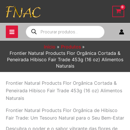
Ir
para
o
conteúdo
Pesquisar
produtos
Início
Produtos
Frontier Natural Products Flor Orgânica Cortada &
Peneirada Hibisco Fair Trade 453g (16 oz) Alimentos
Naturais
Frontier Natural Products Flor Orgânica Cortada &
Peneirada Hibisco Fair Trade 453g (16 oz) Alimentos
Naturais
Frontier Natural Products Flor Orgânica de Hibisco
Fair Trade: Um Tesouro Natural para o Seu Bem-Estar
Descubra o poder e o sabor vibrante das flores de