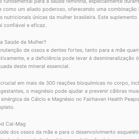
é fundamental para a saúde feminina, especialmente duran
e como um aliado poderoso, oferecendo uma combinação 
 nutricionais únicas da mulher brasileira. Este suplemento 
 confiável e eficaz.
 a Saúde da Mulher?
anutenção de ossos e dentes fortes, tanto para a mãe qua
ativamente, e a deficiência pode levar à desmineralizaçã
uada deste mineral essencial.
crucial em mais de 300 reações bioquímicas no corpo, incl
a gestantes, o magnésio pode ajudar a prevenir cãibras mus
sinérgica de Cálcio e Magnésio no Fairhaven Health Peapo
pleto.
pod Cal-Mag
aúde dos ossos da mãe e para o desenvolvimento esquelét