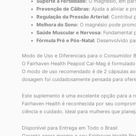
Suporte à Fertilidade:
O magnésio, em parti
Prevenção de Cãibras:
Ajuda a aliviar e p
Regulação da Pressão Arterial:
Contribui 
Melhora do Sono:
O magnésio pode promov
Saúde Muscular e Nervosa:
Fundamental p
Fórmula Pré e Pós-Natal:
Desenvolvido par
Modo de Uso e Diferenciais para o Consumidor Br
O Fairhaven Health Peapod Cal-Mag é formulado co
O modo de uso recomendado é de 2 cápsulas ao d
dosagem foi cuidadosamente pensada para ofere
Este suplemento é uma excelente opção para a ro
Fairhaven Health é reconhecida por seu comprom
ciência e cuidado. Ideal para mulheres que plan
Disponível para Entrega em Todo o Brasil
Garanta agora mesmo o seu Fairhaven Health Peap