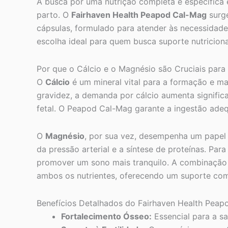
A busca por uma nutrição completa e específica 
parto. O
Fairhaven Health Peapod Cal-Mag
surg
cápsulas, formulado para atender às necessidades
escolha ideal para quem busca suporte nutricional
Por que o Cálcio e o Magnésio são Cruciais para
O
Cálcio
é um mineral vital para a formação e m
gravidez, a demanda por cálcio aumenta signific
fetal. O Peapod Cal-Mag garante a ingestão adeq
O
Magnésio
, por sua vez, desempenha um papel 
da pressão arterial e a síntese de proteínas. Par
promover um sono mais tranquilo. A combinação 
ambos os nutrientes, oferecendo um suporte com
Benefícios Detalhados do Fairhaven Health Pea
Fortalecimento Ósseo:
Essencial para a s