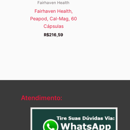
Fairhaven Health
Fairhaven Health,
Peapod, Cal-Mag, 60
Cápsulas
R$
216,59
Atendimento: