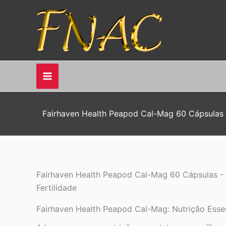
Ir
para
o
conteúdo
Fairhaven Health Peapod Cal-Mag 60 Cápsulas -
Fairhaven Health Peapod Cal-Mag 60 Cápsulas - 
Fertilidade
Fairhaven Health Peapod Cal-Mag: Nutrição Essen