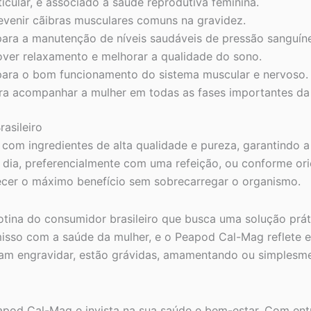
cular, é associado à saúde reprodutiva feminina.
revenir cãibras musculares comuns na gravidez.
para a manutenção de níveis saudáveis de pressão sanguíne
er relaxamento e melhorar a qualidade do sono.
ara o bom funcionamento do sistema muscular e nervoso.
a acompanhar a mulher em todas as fases importantes da
asileiro
m ingredientes de alta qualidade e pureza, garantindo a s
ia, preferencialmente com uma refeição, ou conforme orie
cer o máximo benefício sem sobrecarregar o organismo.
tina do consumidor brasileiro que busca uma solução práti
isso com a saúde da mulher, e o Peapod Cal-Mag reflete 
ejam engravidar, estão grávidas, amamentando ou simplesme
od Cal-Mag e invista na sua saúde e bem-estar. Com entre