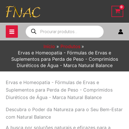
Ir
para
o
conteúdo
Pesquisar
produtos
Início
Produtos
Ervas e Homeopatia - Fórmulas de Ervas e
Suplementos para Perda de Peso - Comprimidos
Diuréticos de Água - Marca Natural Balance
Ervas e Homeopatia - Fórmulas de Ervas e
Suplementos para Perda de Peso - Comprimidos
Diuréticos de Água - Marca Natural Balance
Descubra o Poder da Natureza para o Seu Bem-Estar
com Natural Balance
A busca por soluções naturais e eficazes para a