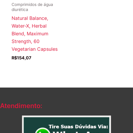
Comprimidos de água
diurética
Natural Balance,
Water-X, Herbal
Blend, Maximum
Strength, 60
Vegetarian Capsules
R$
154,07
Atendimento: