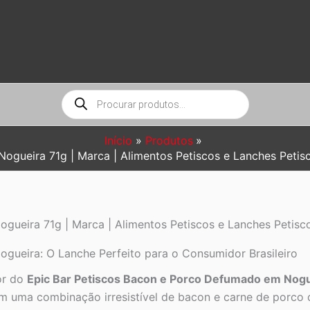
Pesquisar
produtos
Início
Produtos
gueira 71g | Marca | Alimentos Petiscos e Lanches Petis
gueira 71g | Marca | Alimentos Petiscos e Lanches Petisc
gueira: O Lanche Perfeito para o Consumidor Brasileiro
or do
Epic Bar Petiscos Bacon e Porco Defumado em Nogu
Com uma combinação irresistível de bacon e carne de porco