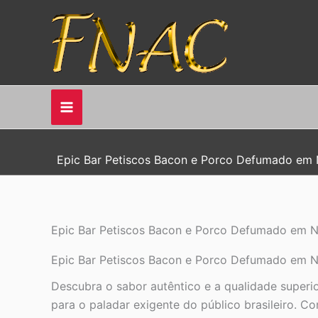
Ir
para
o
conteúdo
Epic Bar Petiscos Bacon e Porco Defumado em No
Epic Bar Petiscos Bacon e Porco Defumado em No
Epic Bar Petiscos Bacon e Porco Defumado em No
Descubra o sabor autêntico e a qualidade superi
para o paladar exigente do público brasileiro. 