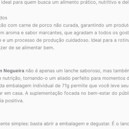
ideal para quem busca um alimento prático, nutritivo e del
ados
ão com carne de porco não curada, garantindo um produto m
m aroma e sabor marcantes, que agradam a todos os gost
e e um processo de produção cuidadoso. Ideal para a rotin
zer de se alimentar bem.
m Nogueira
não é apenas um lanche saboroso, mas também 
 nutrição, tornando-o um aliado perfeito para momentos 
 da embalagem individual de 71g permite que você leve se
r em casa. A suplementação focada no bem-estar do públic
a positiva.
nte simples: basta abrir a embalagem e degustar. É o lan