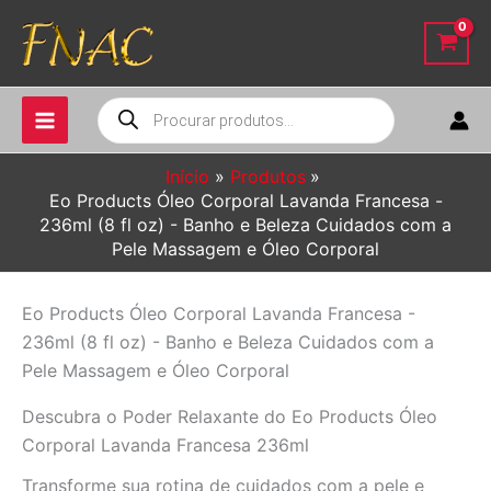
Ir
para
o
conteúdo
Pesquisar
produtos
Início
Produtos
Eo Products Óleo Corporal Lavanda Francesa -
236ml (8 fl oz) - Banho e Beleza Cuidados com a
Pele Massagem e Óleo Corporal
Eo Products Óleo Corporal Lavanda Francesa -
236ml (8 fl oz) - Banho e Beleza Cuidados com a
Pele Massagem e Óleo Corporal
Descubra o Poder Relaxante do Eo Products Óleo
Corporal Lavanda Francesa 236ml
Transforme sua rotina de cuidados com a pele e