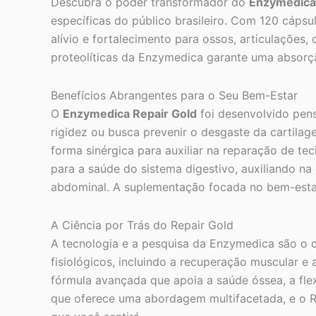
Descubra o poder transformador do
Enzymedica 
específicas do público brasileiro. Com 120 cáps
alívio e fortalecimento para ossos, articulações
proteolíticas da Enzymedica garante uma absorçã
Benefícios Abrangentes para o Seu Bem-Estar
O
Enzymedica Repair Gold
foi desenvolvido pens
rigidez ou busca prevenir o desgaste da cartila
forma sinérgica para auxiliar na reparação de tec
para a saúde do sistema digestivo, auxiliando na
abdominal. A suplementação focada no bem-estar 
A Ciência por Trás do Repair Gold
A tecnologia e a pesquisa da Enzymedica são o 
fisiológicos, incluindo a recuperação muscular 
fórmula avançada que apoia a saúde óssea, a flex
que oferece uma abordagem multifacetada, e o R