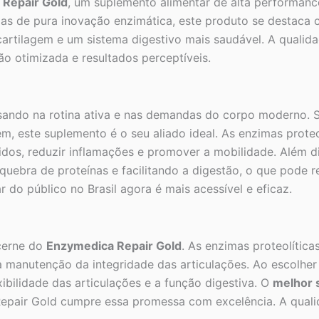
Repair Gold
, um suplemento alimentar de alta performan
ulas de pura inovação enzimática, este produto se destaca
, cartilagem e um sistema digestivo mais saudável. A quali
o otimizada e resultados perceptíveis.
ando na rotina ativa e nas demandas do corpo moderno. S
gem, este suplemento é o seu aliado ideal. As enzimas pro
idos, reduzir inflamações e promover a mobilidade. Além di
 quebra de proteínas e facilitando a digestão, o que pode
do público no Brasil agora é mais acessível e eficaz.
cerne do
Enzymedica Repair Gold
. As enzimas proteolítica
e a manutenção da integridade das articulações. Ao escolh
ibilidade das articulações e a função digestiva. O
melhor 
epair Gold cumpre essa promessa com excelência. A qualid