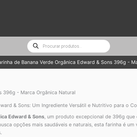
Pesquisar
produtos
arinha de Banana Verde Orgânica Edward & Sons 396g - Ma
s 396g - Marca Orgânica Natural
ard & Sons: Um Ingrediente Versátil e Nutritivo para o Co
ica Edward & Sons
, um produto excepcional de 396g que 
busca opções mais saudáveis e naturais, esta farinha é um v
.