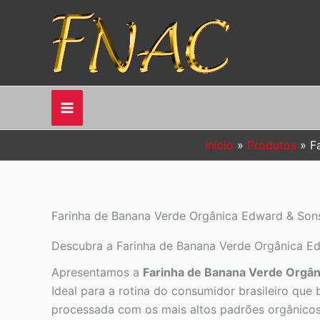
Ir
para
o
conteúdo
Início
Produtos
F
Farinha de Banana Verde Orgânica Edward & Son
Descubra a Farinha de Banana Verde Orgânica Edw
Apresentamos a
Farinha de Banana Verde Orgân
Ideal para a rotina do consumidor brasileiro que 
processada com os mais altos padrões orgânicos