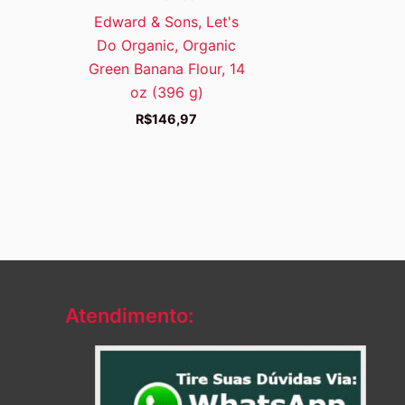
Edward & Sons, Let's
Do Organic, Organic
Green Banana Flour, 14
oz (396 g)
R$
146,97
Atendimento: