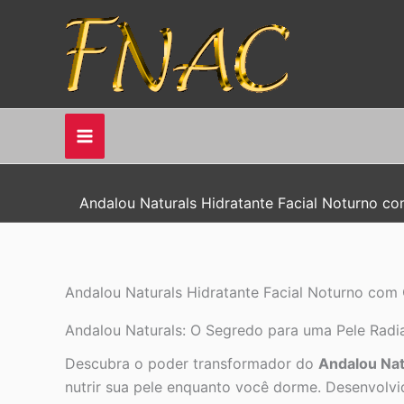
Ir
para
o
conteúdo
Andalou Naturals Hidratante Facial Noturno co
Andalou Naturals Hidratante Facial Noturno com 
Andalou Naturals: O Segredo para uma Pele Radia
Descubra o poder transformador do
Andalou Nat
nutrir sua pele enquanto você dorme. Desenvolvid