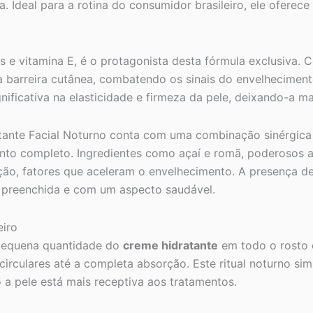
. Ideal para a rotina do consumidor brasileiro, ele oferec
is e vitamina E, é o protagonista desta fórmula exclusiva.
da barreira cutânea, combatendo os sinais do envelheciment
ificativa na elasticidade e firmeza da pele, deixando-a m
tante Facial Noturno conta com uma combinação sinérgica 
to completo. Ingredientes como açaí e romã, poderosos an
ição, fatores que aceleram o envelhecimento. A presença de
e preenchida e com um aspecto saudável.
eiro
 pequena quantidade do
creme hidratante
em todo o rosto e
culares até a completa absorção. Este ritual noturno simp
a pele está mais receptiva aos tratamentos.