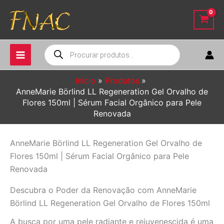
Ir
para
o
conteúdo
Pesquisar
produtos
Início
Produtos
AnneMarie Börlind LL Regeneration Gel Orvalho de
Flores 150ml | Sérum Facial Orgânico para Pele
Renovada
AnneMarie Börlind LL Regeneration Gel Orvalho de
Flores 150ml | Sérum Facial Orgânico para Pele
Renovada
Descubra o Poder da Renovação com AnneMarie
Börlind LL Regeneration Gel Orvalho de Flores 150ml
A busca por uma pele radiante e rejuvenescida é uma