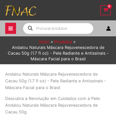
Ir
para
o
conteúdo
Pesquisar
produtos
Início
Produtos
Andalou Naturals Máscara Rejuvenescedora de
Cacau 50g (1.7 fl oz) - Pele Radiante e Antissinais -
Máscara Facial para o Brasil
Andalou Naturals Máscara Rejuvenescedora de
Cacau 50g (1.7 fl oz) - Pele Radiante e Antissinais -
Máscara Facial para o Brasil
Descubra a Revolução em Cuidados com a Pele:
Andalou Naturals Máscara Rejuvenescedora de
Cacau 50g