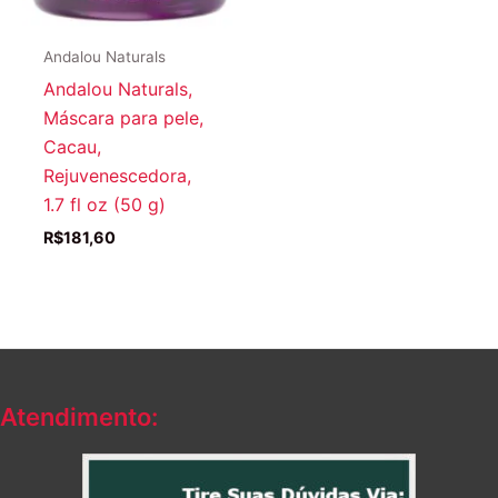
Andalou Naturals
Andalou Naturals,
Máscara para pele,
Cacau,
Rejuvenescedora,
1.7 fl oz (50 g)
R$
181,60
Atendimento: