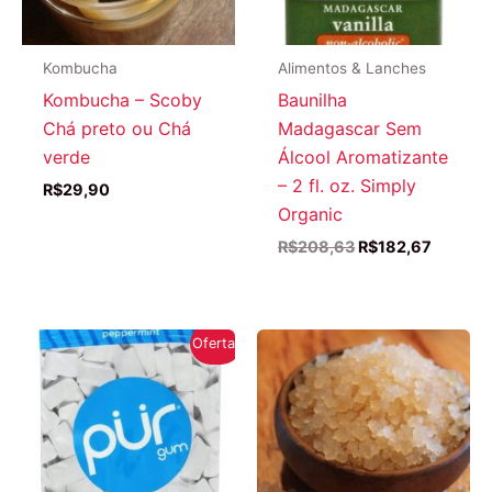
Kombucha
Alimentos & Lanches
Kombucha – Scoby
Baunilha
Chá preto ou Chá
Madagascar Sem
verde
Álcool Aromatizante
– 2 fl. oz. Simply
R$
29,90
Organic
O
O
R$
208,63
R$
182,67
preço
preço
original
atual
era:
é:
R$208,63.
R$182,6
Oferta!