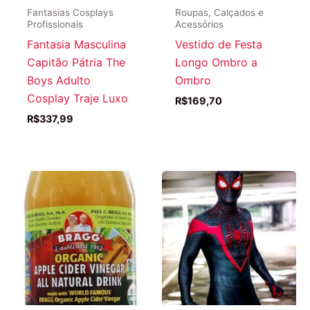
Fantasias Cosplays
Roupas, Calçados e
Profissionais
Acessórios
Fantasia Masculina
Vestido de Festa
Capitão Pátria The
Longo Ombro a
Boys Adulto
Ombro
Cosplay Traje Luxo
R$
169,70
R$
337,99