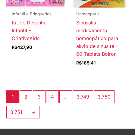
Infantil e Brinquedos
Homeopatia
Kit de Desenho
Sinusalia
Infantil –
medicamento
CriativeKids
homeopático para
alívio de sinusite –
R$
427,90
60 Tablets Boiron
R$
185,41
1
2
3
4
…
3.749
3.750
3.751
→