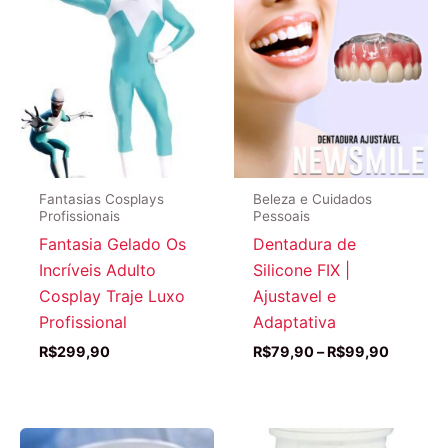
Fantasias Cosplays
Beleza e Cuidados
Profissionais
Pessoais
Fantasia Gelado Os
Dentadura de
Incríveis Adulto
Silicone FIX |
Cosplay Traje Luxo
Ajustavel e
Profissional
Adaptativa
Faixa
R$
299,90
R$
79,90
–
R$
99,90
de
preço:
R$79,9
através
R$99,9