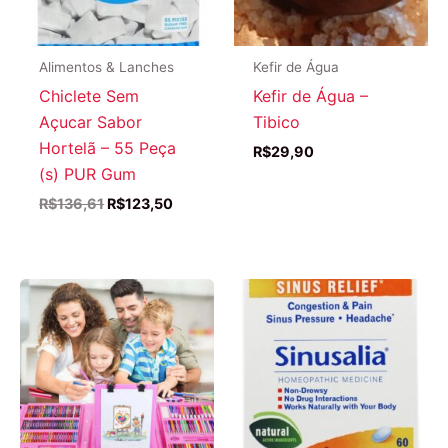
Alimentos & Lanches
Kefir de Água
Chiclete Sem
Kefir de Água –
Açucar Sabor
Tibico
Hortelã – 55 Peça
R$
29,90
(s) PUR Gum
O
O
R$
136,61
R$
123,50
preço
preço
original
atual
era:
é:
R$136,61.
R$123,50.