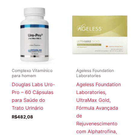
R$188,90.
R$174,9
Complexo Vitamínico
Ageless Foundation
para homem
Laboratories
Douglas Labs Uro-
Ageless Foundation
Pro – 60 Cápsulas
Laboratories,
para Saúde do
UltraMax Gold,
Trato Urinário
Fórmula Avançada
de
R$
482,08
Rejuvenescimento
com Alphatrofina,