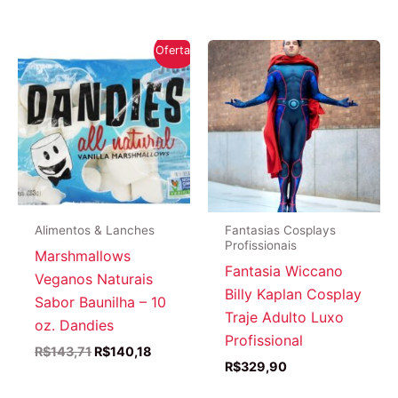
Oferta!
Alimentos & Lanches
Fantasias Cosplays
Profissionais
Marshmallows
Fantasia Wiccano
Veganos Naturais
Billy Kaplan Cosplay
Sabor Baunilha – 10
Traje Adulto Luxo
oz. Dandies
Profissional
O
O
R$
143,71
R$
140,18
preço
preço
R$
329,90
original
atual