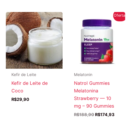
era:
é:
R$143,71.
R$140,18.
Oferta!
Kefir de Leite
Melatonin
Kefir de Leite de
Natrol Gummies
Coco
Melatonina
Strawberry — 10
R$
29,90
mg – 90 Gummies
O
O
R$
188,90
R$
174,93
preço
preço
original
atual
era:
é: