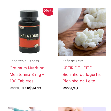
Oferta!
Esportes e Fitness
Kefir de Leite
Optimum Nutrition
KEFIR DE LEITE –
Melatonina 3 mg –
Bichinho do Iogurte,
100 Tabletes
Bichinho do Leite
O
O
R$
136,87
R$
94,13
R$
29,90
preço
preço
original
atual
era:
é:
R$136,87.
R$94,13.