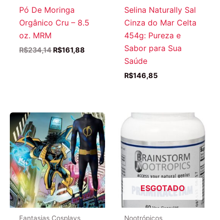
Pó De Moringa
Selina Naturally Sal
Orgânico Cru – 8.5
Cinza do Mar Celta
oz. MRM
454g: Pureza e
Sabor para Sua
O
O
R$
234,14
R$
161,88
preço
preço
Saúde
original
atual
R$
146,85
era:
é:
R$234,14.
R$161,88.
ESGOTADO
Fantasias Cosplays
Nootrópicos