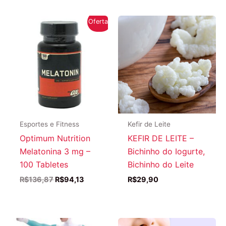
Oferta!
Esportes e Fitness
Kefir de Leite
Optimum Nutrition
KEFIR DE LEITE –
Melatonina 3 mg –
Bichinho do Iogurte,
100 Tabletes
Bichinho do Leite
O
O
R$
136,87
R$
94,13
R$
29,90
preço
preço
original
atual
era:
é:
R$136,87.
R$94,13.