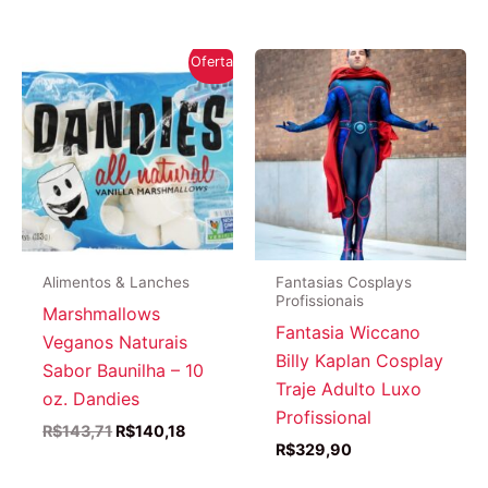
Oferta!
Alimentos & Lanches
Fantasias Cosplays
Profissionais
Marshmallows
Fantasia Wiccano
Veganos Naturais
Billy Kaplan Cosplay
Sabor Baunilha – 10
Traje Adulto Luxo
oz. Dandies
Profissional
O
O
R$
143,71
R$
140,18
preço
preço
R$
329,90
original
atual