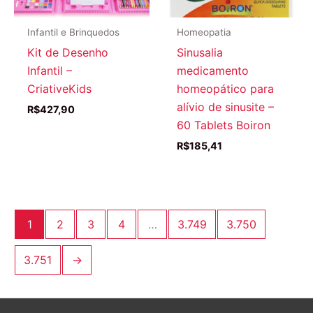
Infantil e Brinquedos
Homeopatia
Kit de Desenho
Sinusalia
Infantil –
medicamento
CriativeKids
homeopático para
alívio de sinusite –
R$
427,90
60 Tablets Boiron
R$
185,41
1
2
3
4
…
3.749
3.750
3.751
→