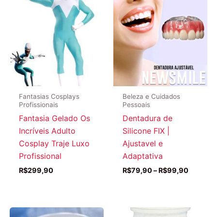
Fantasias Cosplays
Beleza e Cuidados
Profissionais
Pessoais
Fantasia Gelado Os
Dentadura de
Incríveis Adulto
Silicone FIX |
Cosplay Traje Luxo
Ajustavel e
Profissional
Adaptativa
Faixa
R$
299,90
R$
79,90
–
R$
99,90
de
preço:
R$79,9
através
R$99,9