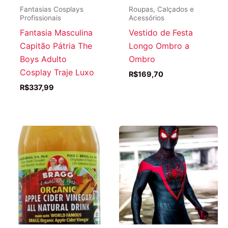
Fantasias Cosplays
Roupas, Calçados e
Profissionais
Acessórios
Fantasia Masculina
Vestido de Festa
Capitão Pátria The
Longo Ombro a
Boys Adulto
Ombro
Cosplay Traje Luxo
R$
169,70
R$
337,99