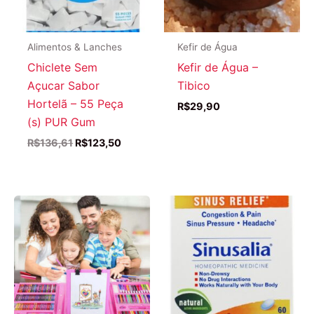
Alimentos & Lanches
Kefir de Água
Chiclete Sem
Kefir de Água –
Açucar Sabor
Tibico
Hortelã – 55 Peça
R$
29,90
(s) PUR Gum
O
O
R$
136,61
R$
123,50
preço
preço
original
atual
era:
é:
R$136,61.
R$123,50.