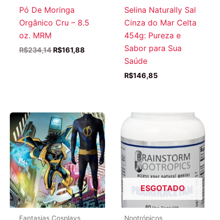
Pó De Moringa
Selina Naturally Sal
Orgânico Cru – 8.5
Cinza do Mar Celta
oz. MRM
454g: Pureza e
Sabor para Sua
O
O
R$
234,14
R$
161,88
preço
preço
Saúde
original
atual
R$
146,85
era:
é:
R$234,14.
R$161,88.
ESGOTADO
Fantasias Cosplays
Nootrópicos