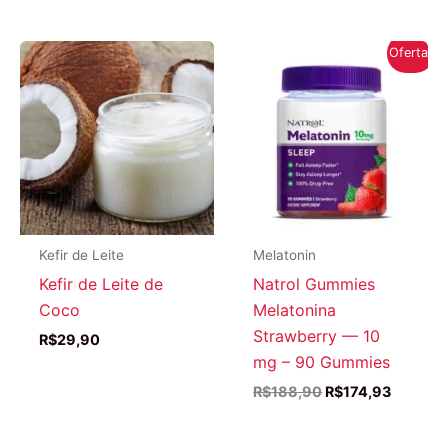
era:
é:
R$143,71.
R$140,18.
Oferta!
Kefir de Leite
Melatonin
Kefir de Leite de
Natrol Gummies
Coco
Melatonina
Strawberry — 10
R$
29,90
mg – 90 Gummies
O
O
R$
188,90
R$
174,93
preço
preço
original
atual
era:
é: