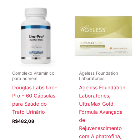
R$188,90.
R$174,9
Complexo Vitamínico
Ageless Foundation
para homem
Laboratories
Douglas Labs Uro-
Ageless Foundation
Pro – 60 Cápsulas
Laboratories,
para Saúde do
UltraMax Gold,
Trato Urinário
Fórmula Avançada
de
R$
482,08
Rejuvenescimento
com Alphatrofina,