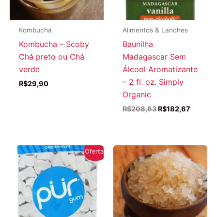
Kombucha
Alimentos & Lanches
Kombucha – Scoby
Baunilha
Chá preto ou Chá
Madagascar Sem
verde
Álcool Aromatizante
– 2 fl. oz. Simply
R$
29,90
Organic
O
O
R$
208,63
R$
182,67
preço
preço
original
atual
era:
é:
R$208,63.
R$182,6
Oferta!